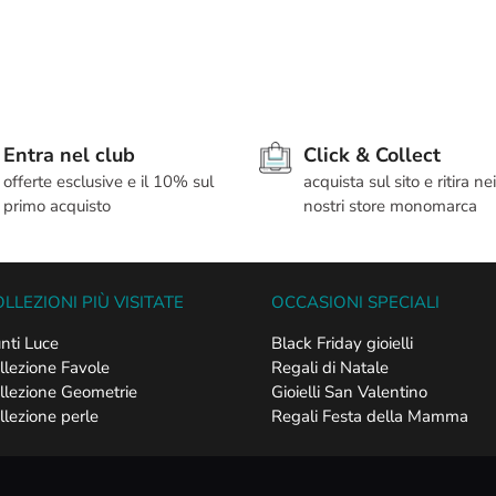
Entra nel club
Click & Collect
offerte esclusive e il 10% sul
acquista sul sito e ritira nei
primo acquisto
nostri store monomarca
LLEZIONI PIÙ VISITATE
OCCASIONI SPECIALI
nti Luce
Black Friday gioielli
llezione Favole
Regali di Natale
llezione Geometrie
Gioielli San Valentino
llezione perle
Regali Festa della Mamma