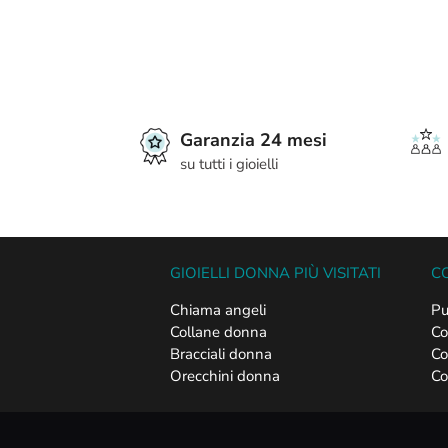
Garanzia 24 mesi
su tutti i gioielli
GIOIELLI DONNA PIÙ VISITATI
CO
Chiama angeli
Pu
Collane donna
Co
Bracciali donna
Co
Orecchini donna
Co