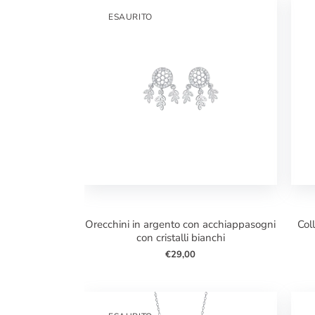
ESAURITO
orecchini in argento con acchiappasogni
collana in argento con mano di fatima
con cristalli bianchi
€29,00