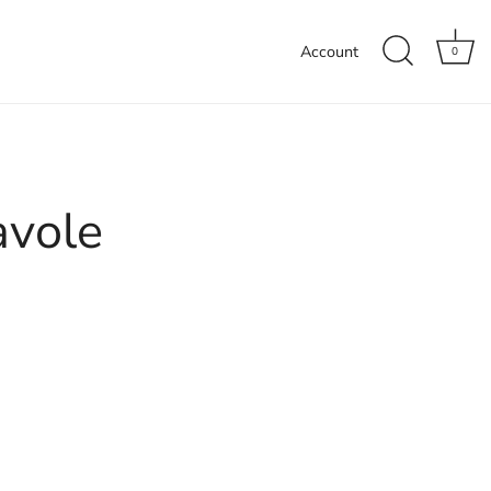
Account
0
avole