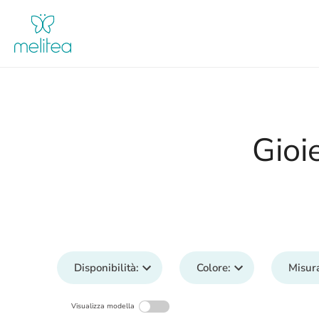
Salta
al
contenuto
Gioi
Disponibilità
:
Colore
:
Misur
Visualizza modella