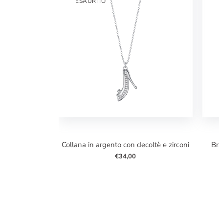
ESAURITO
collana in argento con decoltè e zirconi
bracciale in argento con infinito con
€34,00