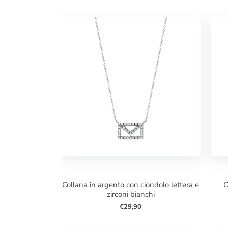
collana in argento con ciondolo lettera e
collana in argento con ciondolo 
zirconi bianchi
€29,90