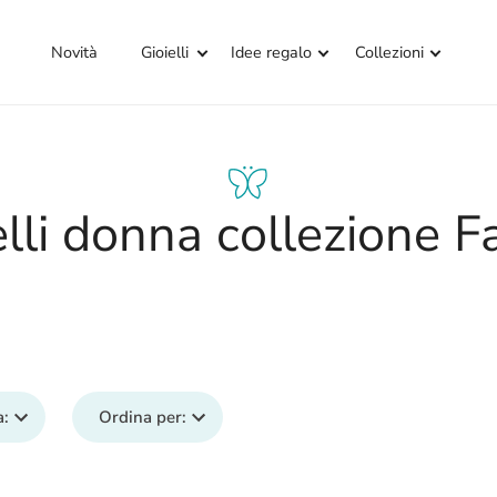
Novità
Gioielli
Idee regalo
Collezioni
elli donna collezione F
a
:
Ordina per
: