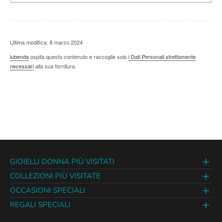
Ultima modifica: 8 marzo 2024
iubenda
ospita questo contenuto e raccoglie solo
i Dati Personali strettamente
necessari
alla sua fornitura.
GIOIELLI DONNA PIÙ VISITATI
COLLEZIONI PIÙ VISITATE
OCCASIONI SPECIALI
REGALI SPECIALI