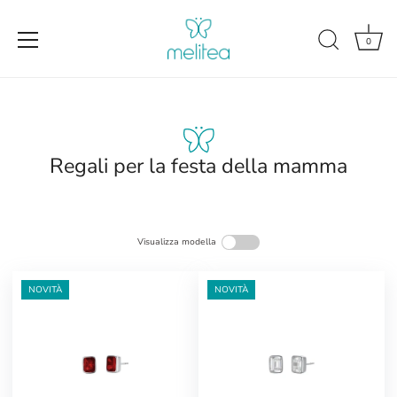
0
Salta
al
contenuto
Regali per la festa della mamma
Visualizza modella
NOVITÀ
NOVITÀ