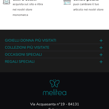
acquista sul sito e ritira
puoi cambiare il tuo
nei nostri store
articolo nei nostri store
monomarca
GIOIELLI DONNA PIÙ VISITATI
COLLEZIONI PIÙ VISITATE
OCCASIONI SPECIALI
REGALI SPECIALI
Via Acquasanta n°19 - 84131