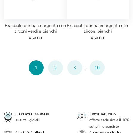
bracciale donna in argento con
bracciale donna in argento con
zirconi verdi e bianchi
zirconi bianchi
€59,00
€59,00
1
2
3
…
10
Garanzia 24 mesi
Entra nel club
su tutti i gioielli
offerte esclusive e il 10%
sul primo acquisto
Click & Collect
Cambio gratuito