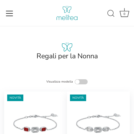
0
Salta
al
contenuto
Regali per la Nonna
Visualizza modella
NOVITÀ
NOVITÀ