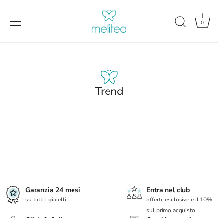
0
Salta
al
contenuto
Trend
Garanzia 24 mesi
Entra nel club
su tutti i gioielli
offerte esclusive e il 10%
sul primo acquisto