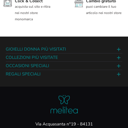
Click & Collect
Cambio gratuito
acquista sul sito e ritira
puoi cambiare il tuo
nei nostri store
articolo nei nostri store
monomarca
GIOIELLI DONNA PIÙ VISITATI
COLLEZIONI PIÙ VISITATE
OCCASIONI SPECIALI
REGALI SPECIALI
Via Acquasanta n°19 - 84131