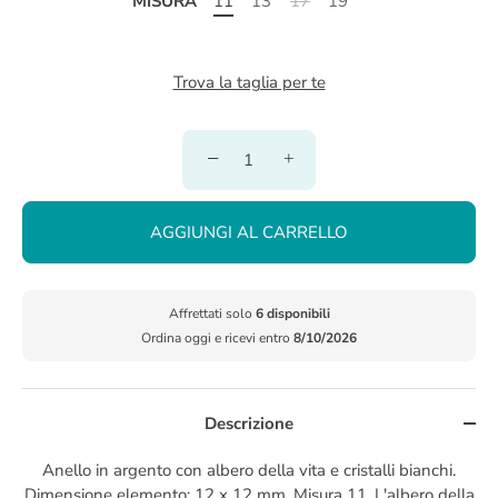
MISURA
11
13
17
19
Trova la taglia per te
−
+
AGGIUNGI AL CARRELLO
Affrettati solo
6 disponibili
Ordina oggi e ricevi entro
8/10/2026
Descrizione
Anello in argento con albero della vita e cristalli bianchi.
Dimensione elemento: 12 x 12 mm. Misura 11. L'albero della