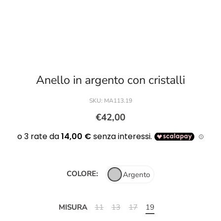
Anello in argento con cristalli
SKU:
MA113.19
€42,00
COLORE:
Argento
MISURA
11
13
17
19