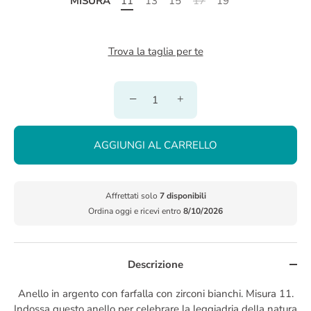
MISURA
11
13
15
17
19
Trova la taglia per te
−
+
AGGIUNGI AL CARRELLO
Affrettati solo
7 disponibili
Ordina oggi e ricevi entro
8/10/2026
Descrizione
Anello in argento con farfalla con zirconi bianchi. Misura 11.
Indossa questo anello per celebrare la leggiadria della natura